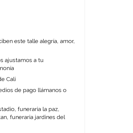
iben este talle alegría, amor,
s
os ajustamos a tu
rmonía
de Cali
medios de pago llámanos o
tadio, funeraria la paz,
tan, funeraria jardines del