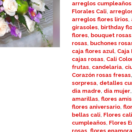
arreglos cumpleaños
Florales Cali
,
arreglo
arreglos flores lirios
,
girasoles
,
birthday f
flores
,
bouquet rosas
rosas
,
buchones rosas
caja flores azul
,
Caja
cajas rosas
,
Cali Col
frutas
,
candelaria
,
ci
Corazón rosas fresas
sorpresa
,
detalles c
dia madre
,
dia mujer
amarillas
,
flores ami
flores aniversario
,
flo
bellas cali
,
Flores cal
cumpleaños
,
Flores E
rosas
,
flores enamor