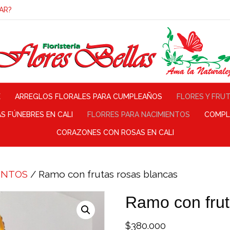
AR?
E
ARREGLOS FLORALES PARA CUMPLEAÑOS
FLORES Y FRU
 FÚNEBRES EN CALI
FLORRES PARA NACIMIENTOS
COMPL
CORAZONES CON ROSAS EN CALI
ENTOS
/ Ramo con frutas rosas blancas
Ramo con frut
$
380.000