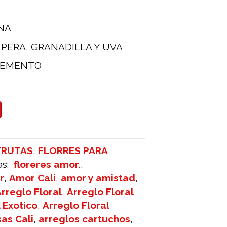
NA
PERA, GRANADILLA Y UVA
LEMENTO
FRUTAS
,
FLORRES PARA
as:
floreres amor.
,
r
,
Amor Cali
,
amor y amistad
,
rreglo Floral
,
Arreglo Floral
 Exotico
,
Arreglo Floral
as Cali
,
arreglos cartuchos
,