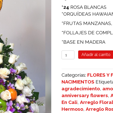
*24
ROSA BLANCAS
*ORQUÍDEAS HAWAIA
*FRUTAS MANZANAS, 
*FOLLAJES DE COMP
*BASE EN MADERA
Ramo
Añadir al carrito
con
frutas
rosas
Categorías:
FLORES Y 
blancas
NACIMIENTOS
Etiquet
cantidad
agradecimiento
,
amo
anniversary flowers
,
A
En Cali
,
Arreglo Floral
Hermoso
,
Arreglo Ros