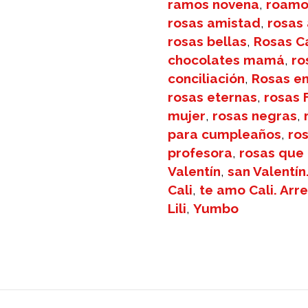
ramos novena
,
roamo
rosas amistad
,
rosas
rosas bellas
,
Rosas Ca
chocolates mamá
,
ro
conciliación
,
Rosas en
rosas eternas
,
rosas 
mujer
,
rosas negras
,
para cumpleaños
,
ro
profesora
,
rosas que
Valentín
,
san Valentín.
Cali
,
te amo Cali. Arr
Lili
,
Yumbo