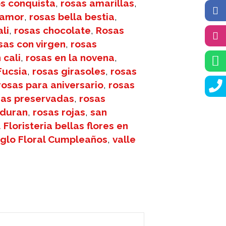
s conquista
,
rosas amarillas
,
 amor
,
rosas bella bestia
,
li
,
rosas chocolate
,
Rosas
sas con virgen
,
rosas
 cali
,
rosas en la novena
,
Fucsia
,
rosas girasoles
,
rosas
rosas para aniversario
,
rosas
sas preservadas
,
rosas
 duran
,
rosas rojas
,
san
 Floristeria bellas flores en
eglo Floral Cumpleaños
,
valle