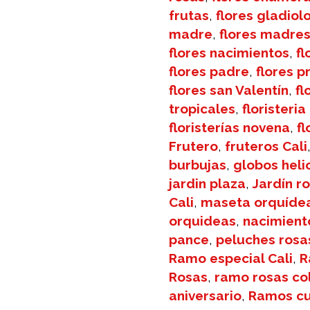
frutas
,
flores gladiol
madre
,
flores madre
flores nacimientos
,
fl
flores padre
,
flores p
flores san Valentín
,
fl
tropicales
,
floristeria
floristerías novena
,
f
Frutero
,
fruteros Cali
burbujas
,
globos heli
jardin plaza
,
Jardín r
Cali
,
maseta orquíde
orquideas
,
nacimient
pance
,
peluches rosa
Ramo especial Cali
,
R
Rosas
,
ramo rosas co
aniversario
,
Ramos c