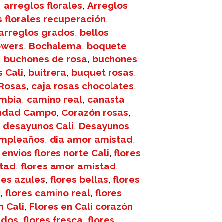
,
arreglos florales
,
Arreglos
s florales recuperación
,
arreglos grados
,
bellos
lowers
,
Bochalema
,
boquete
,
buchones de rosa
,
buchones
 Cali
,
buitrera
,
buquet rosas
,
 Rosas
,
caja rosas chocolates
,
ombia
,
camino real
,
canasta
udad Campo
,
Corazón rosas
,
,
desayunos Cali
,
Desayunos
umpleaños
,
dia amor amistad
,
,
envios flores norte Cali
,
flores
stad
,
flores amor amistad
,
res azules
,
flores bellas
,
flores
i
,
flores camino real
,
flores
n Cali
,
Flores en Cali corazón
ados
,
flores fresca
,
flores