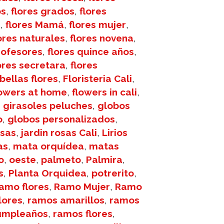
os
,
flores grados
,
flores
s
,
flores Mamá
,
flores mujer
,
ores naturales
,
flores novena
,
rofesores
,
flores quince años
,
ores secretara
,
flores
 bellas flores
,
Floristeria Cali
,
lowers at home
,
flowers in cali
,
,
girasoles peluches
,
globos
o
,
globos personalizados
,
osas
,
jardin rosas Cali
,
Lirios
as
,
mata orquídea
,
matas
o
,
oeste
,
palmeto
,
Palmira
,
s
,
Planta Orquidea
,
potrerito
,
amo flores
,
Ramo Mujer
,
Ramo
lores
,
ramos amarillos
,
ramos
umpleaños
,
ramos flores
,