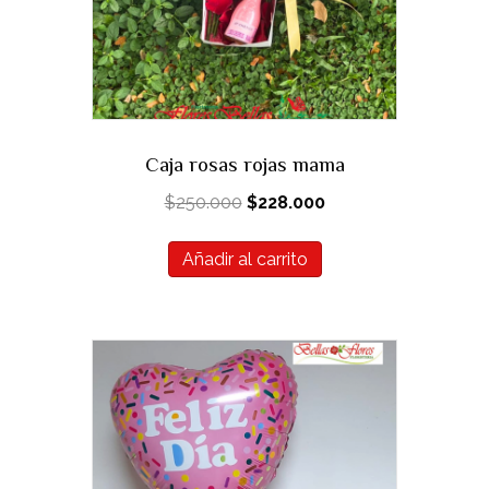
Caja rosas rojas mama
El
El
$
250.000
$
228.000
precio
precio
original
actual
Añadir al carrito
era:
es:
$250.000.
$228.000.