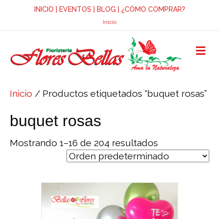
INICIO
|
EVENTOS
|
BLOG
|
¿CÓMO COMPRAR?
Inicio
M
E
N
Ú
Inicio
/ Productos etiquetados “buquet rosas”
buquet rosas
Mostrando 1–16 de 204 resultados