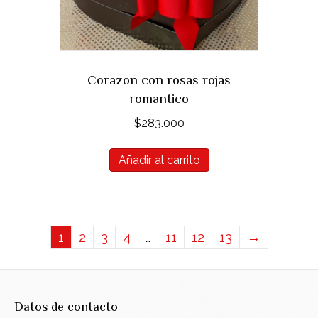
Corazon con rosas rojas
romantico
$
283.000
Añadir al carrito
1
2
3
4
…
11
12
13
→
Datos de contacto