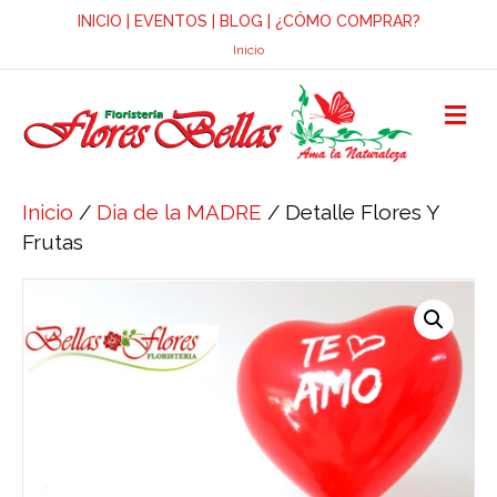
INICIO
|
EVENTOS
|
BLOG
|
¿CÓMO COMPRAR?
Inicio
M
E
N
Ú
Inicio
/
Dia de la MADRE
/ Detalle Flores Y
Frutas