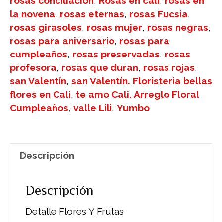
rosas conciliación
,
Rosas en cali
,
rosas en
la novena
,
rosas eternas
,
rosas Fucsia
,
rosas girasoles
,
rosas mujer
,
rosas negras
,
rosas para aniversario
,
rosas para
cumpleaños
,
rosas preservadas
,
rosas
profesora
,
rosas que duran
,
rosas rojas
,
san Valentín
,
san Valentín. Floristeria bellas
flores en Cali
,
te amo Cali. Arreglo Floral
Cumpleaños
,
valle Lili
,
Yumbo
Descripción
Descripción
Detalle Flores Y Frutas