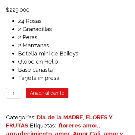
$
229.000
24 Rosas
2 Granadillas
2 Peras
2 Manzanas
Botella mini de Baileys
Globo en Helio
Base canasta
Tarjeta impresa
Detalle
Añadir al carrito
Flores
Y
Frutas
Categorías:
Dia de la MADRE
,
FLORES Y
cantidad
FRUTAS
Etiquetas:
floreres amor.
,
agradecimiento
,
amor
,
Amor Cali
,
amor y