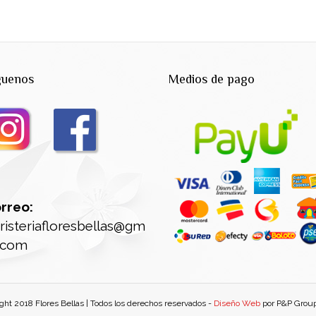
guenos
Medios de pago
rreo:
oristeriafloresbellas@gm
l.com
ght 2018 Flores Bellas | Todos los derechos reservados -
Diseño Web
por P&P Group