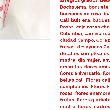
arreglos grados
,
bell
Bochalema
,
boquete 
buchones de rosa
,
bu
Cali
,
buitrera
,
buquet
Rosas
,
caja rosas ch
Colombia
,
camino rea
ciudad Campo
,
Coraz
fresas
,
desayunos Cal
detalles cumpleaños
madre
,
dia mujer
,
env
amarillas
,
flores ami
flores aniversario
,
flo
bellas cali
,
Flores cal
cumpleaños
,
Flores E
rosas
,
flores enamor
frutas
,
flores gladiol
madre
,
flores madre