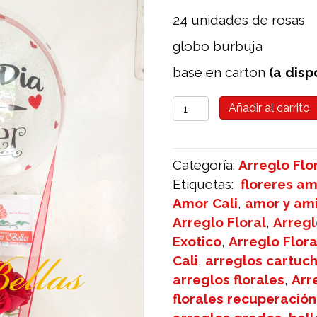
24 unidades de rosas
globo burbuja
base en carton
(a dis
CILINDRO
Añadir al carrito
ROSAS
H021
cantidad
Categoría:
Arreglo Flo
Etiquetas:
floreres am
Amor Cali
,
amor y am
Arreglo Floral
,
Arregl
Exotico
,
Arreglo Flor
Cali
,
arreglos cartuc
arreglos florales
,
Arr
florales recuperación