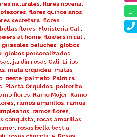
ores naturales
,
flores novena
,
rofesores
,
flores quince años
,
ores secretara
,
flores
 bellas flores
,
Floristeria Cali
,
lowers at home
,
flowers in cali
,
,
girasoles peluches
,
globos
o
,
globos personalizados
,
osas
,
jardin rosas Cali
,
Lirios
as
,
mata orquídea
,
matas
o
,
oeste
,
palmeto
,
Palmira
,
s
,
Planta Orquidea
,
potrerito
,
amo flores
,
Ramo Mujer
,
Ramo
lores
,
ramos amarillos
,
ramos
umpleaños
,
ramos flores
,
s conquista
,
rosas amarillas
,
 amor
,
rosas bella bestia
,
li
,
rosas chocolate
,
Rosas