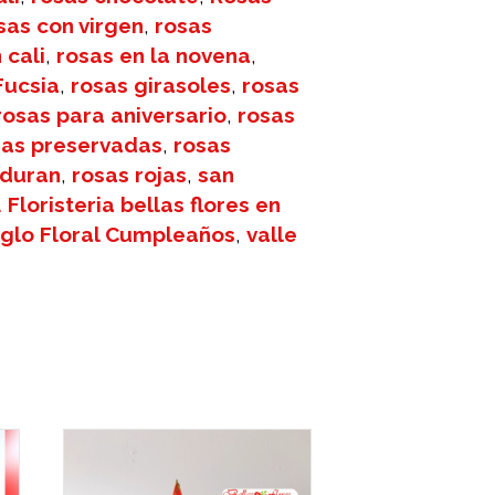
sas con virgen
,
rosas
 cali
,
rosas en la novena
,
Fucsia
,
rosas girasoles
,
rosas
rosas para aniversario
,
rosas
sas preservadas
,
rosas
 duran
,
rosas rojas
,
san
 Floristeria bellas flores en
eglo Floral Cumpleaños
,
valle