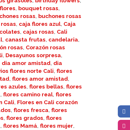
os girasoles
,
birthday flowers
,
flores
,
bouquet rosas
,
chones rosas
,
buchones rosas
 rosas
,
caja flores azul
,
Caja
ocolates
,
cajas rosas
,
Cali
l
,
canasta frutas
,
candelaria
,
ón rosas
,
Corazón rosas
i
,
Desayunos sorpresa
,
,
dia amor amistad
,
dia
ios flores norte Cali
,
flores
stad
,
flores amor amistad
,
res azules
,
flores bellas
,
flores
i
,
flores camino real
,
flores
n Cali
,
Flores en Cali corazón
ados
,
flores fresca
,
flores
os
,
flores grados
,
flores
s
,
flores Mamá
,
flores mujer
,