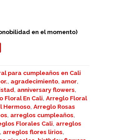
ponobilidad en el momento)
ral para cumpleaños en Cali
or.
,
agradecimiento
,
amor
,
istad
,
anniversary flowers
,
o Floral En Cali
,
Arreglo Floral
al Hermoso
,
Arreglo Rosas
hos
,
arreglos cumpleaños
,
eglos Florales Cali
,
arreglos
,
arreglos flores lirios
,