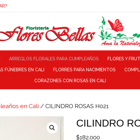
AR?
E
ARREGLOS FLORALES PARA CUMPLEAÑOS
FLORES Y FRU
 FÚNEBRES EN CALI
FLORRES PARA NACIMIENTOS
COMPL
CORAZONES CON ROSAS EN CALI
leaños en Cali
/ CILINDRO ROSAS H021
CILINDRO R
$
182.000