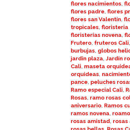
flores nacimientos
,
fl
flores padre
,
flores p
flores san Valentín
,
fl
tropicales
,
floristeria
floristerías novena
,
f
Frutero
,
fruteros Cali
burbujas
,
globos heli
jardin plaza
,
Jardín r
Cali
,
maseta orquíde
orquideas
,
nacimient
pance
,
peluches rosa
Ramo especial Cali
,
R
Rosas
,
ramo rosas co
aniversario
,
Ramos c
ramos novena
,
roamo
rosas amistad
,
rosas
rosas bellas
,
Rosas Ca