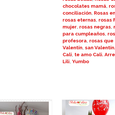
chocolates mamá
,
ro
conciliación
,
Rosas en
rosas eternas
,
rosas 
mujer
,
rosas negras
,
para cumpleaños
,
ro
profesora
,
rosas que
Valentín
,
san Valentín.
Cali
,
te amo Cali. Arr
Lili
,
Yumbo