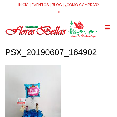
INICIO
|
EVENTOS
|
BLOG
|
¿CÓMO COMPRAR?
Inicio
M
E
N
Ú
PSX_20190607_164902