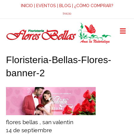
INICIO
|
EVENTOS
|
BLOG
|
¿CÓMO COMPRAR?
Inicio
M
E
N
Ú
Floristeria-Bellas-Flores-
banner-2
flores bellas , san valentin
14 de septiembre