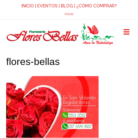
INICIO
|
EVENTOS
|
BLOG
|
¿CÓMO COMPRAR?
Inicio
M
E
N
Ú
flores-bellas