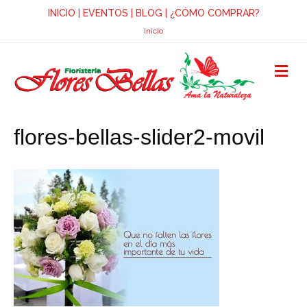
INICIO
|
EVENTOS
|
BLOG
|
¿CÓMO COMPRAR?
Inicio
M
E
N
Ú
flores-bellas-slider2-movil