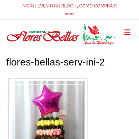
INICIO
|
EVENTOS
|
BLOG
|
¿CÓMO COMPRAR?
Inicio
M
E
N
Ú
flores-bellas-serv-ini-2