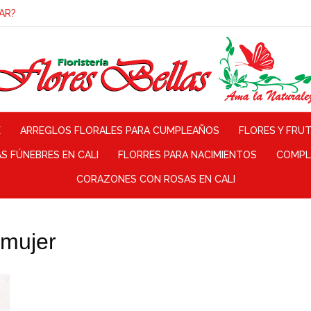
AR?
E
ARREGLOS FLORALES PARA CUMPLEAÑOS
FLORES Y FRU
 FÚNEBRES EN CALI
FLORRES PARA NACIMIENTOS
COMPL
CORAZONES CON ROSAS EN CALI
rmujer