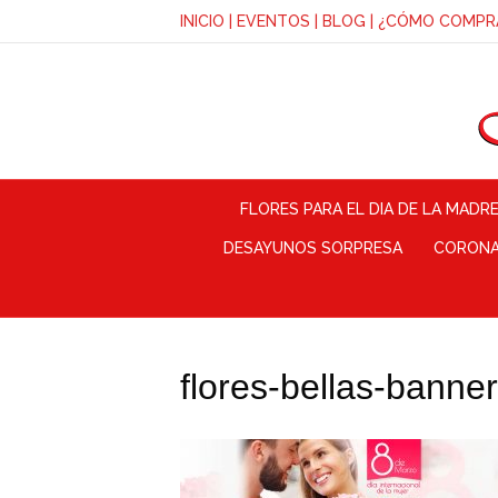
INICIO
|
EVENTOS
|
BLOG
|
¿CÓMO COMPR
FLORES PARA EL DIA DE LA MADR
DESAYUNOS SORPRESA
CORONAS
flores-bellas-banne