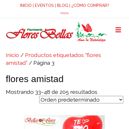
INICIO
|
EVENTOS
|
BLOG
|
¿CÓMO COMPRAR?
Inicio
M
E
N
Ú
Inicio
/
Productos etiquetados “flores
amistad”
/ Página 3
flores amistad
Mostrando 33–48 de 205 resultados