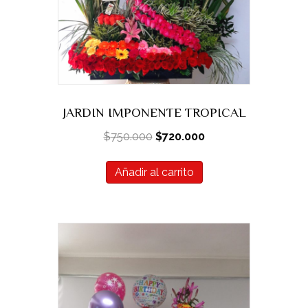
JARDIN IMPONENTE TROPICAL
El
El
$
750.000
$
720.000
precio
precio
original
actual
Añadir al carrito
era:
es:
$750.000.
$720.000.