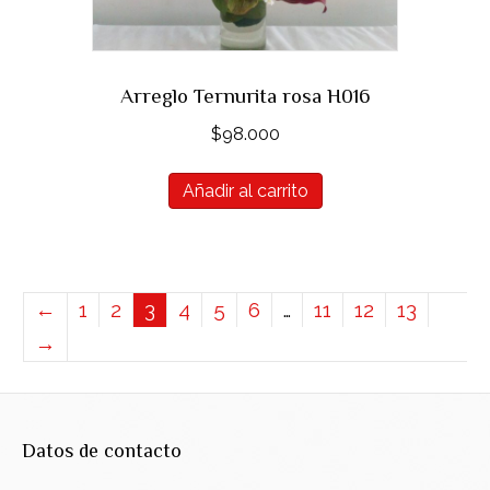
Arreglo Ternurita rosa H016
$
98.000
Añadir al carrito
←
1
2
3
4
5
6
…
11
12
13
→
Datos de contacto