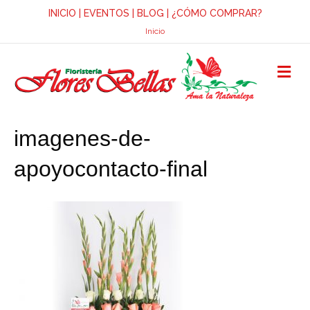
INICIO
|
EVENTOS
|
BLOG
|
¿CÓMO COMPRAR?
Inicio
M
E
N
Ú
imagenes-de-
apoyocontacto-final