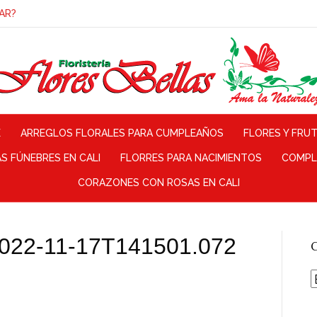
AR?
E
ARREGLOS FLORALES PARA CUMPLEAÑOS
FLORES Y FRU
 FÚNEBRES EN CALI
FLORRES PARA NACIMIENTOS
COMPL
CORAZONES CON ROSAS EN CALI
– 2022-11-17T141501.072
C