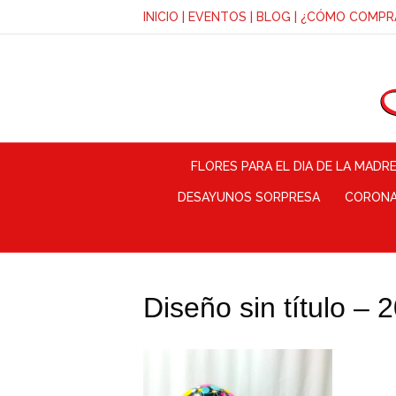
INICIO
|
EVENTOS
|
BLOG
|
¿CÓMO COMPR
FLORES PARA EL DIA DE LA MADR
DESAYUNOS SORPRESA
CORONAS
Diseño sin título 