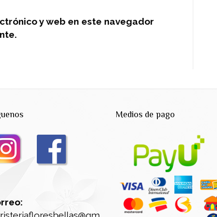
ctrónico y web en este navegador
nte.
guenos
Medios de pago
rreo:
oristeriafloresbellas@gm