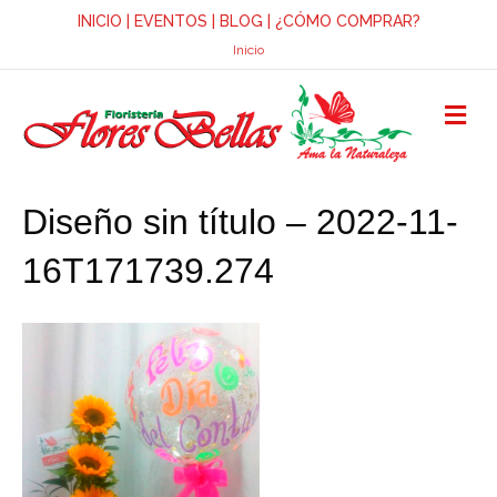
INICIO
|
EVENTOS
|
BLOG
|
¿CÓMO COMPRAR?
Inicio
M
E
N
Ú
Diseño sin título – 2022-11-
16T171739.274