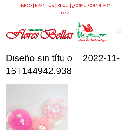
INICIO
|
EVENTOS
|
BLOG
|
¿CÓMO COMPRAR?
Inicio
M
E
N
Ú
Diseño sin título – 2022-11-
16T144942.938