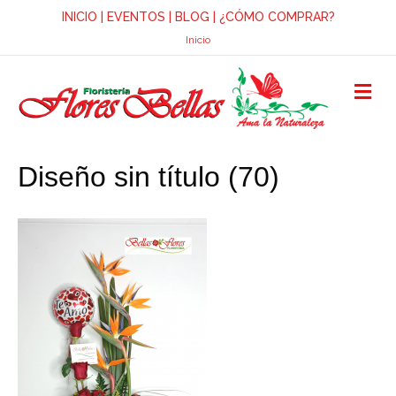
INICIO
|
EVENTOS
|
BLOG
|
¿CÓMO COMPRAR?
Inicio
M
E
N
Ú
Diseño sin título (70)