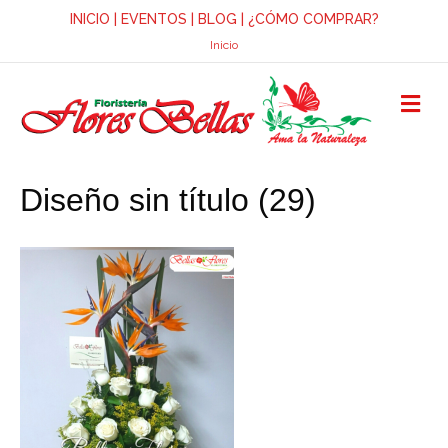
INICIO
|
EVENTOS
|
BLOG
|
¿CÓMO COMPRAR?
Inicio
M
E
N
Ú
Diseño sin título (29)