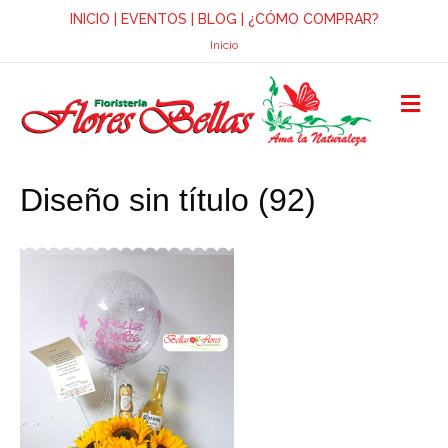
INICIO
|
EVENTOS
|
BLOG
|
¿CÓMO COMPRAR?
Inicio
M
E
N
Ú
Diseño sin título (92)