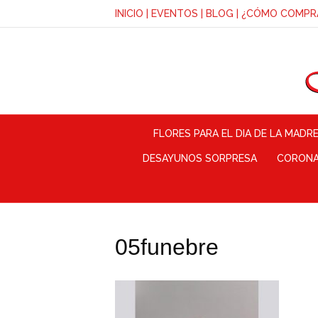
INICIO
|
EVENTOS
|
BLOG
|
¿CÓMO COMPR
FLORES PARA EL DIA DE LA MADR
DESAYUNOS SORPRESA
CORONAS
05funebre