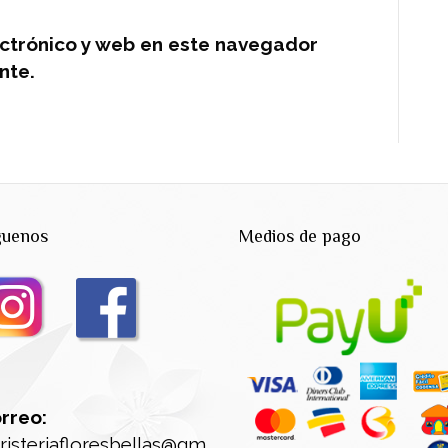
ctrónico y web en este navegador
nte.
guenos
Medios de pago
rreo:
oristeriafloresbellas@gm