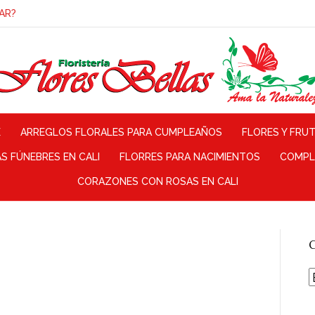
AR?
E
ARREGLOS FLORALES PARA CUMPLEAÑOS
FLORES Y FRU
 FÚNEBRES EN CALI
FLORRES PARA NACIMIENTOS
COMPL
CORAZONES CON ROSAS EN CALI
C