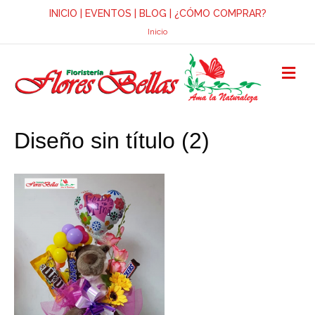
INICIO
|
EVENTOS
|
BLOG
|
¿CÓMO COMPRAR?
Inicio
M
E
N
Ú
Diseño sin título (2)