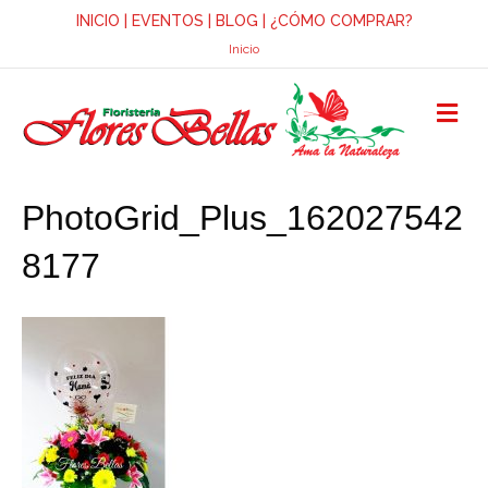
INICIO
|
EVENTOS
|
BLOG
|
¿CÓMO COMPRAR?
Inicio
M
E
N
Ú
PhotoGrid_Plus_162027542
8177