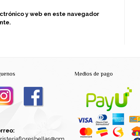
ctrónico y web en este navegador
nte.
guenos
Medios de pago
rreo:
oristeriafloresbellas@gm