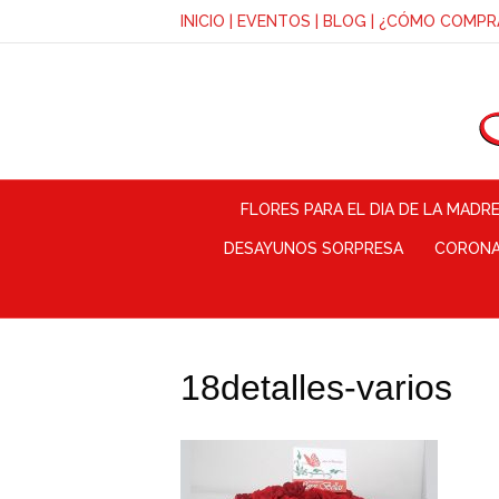
INICIO
|
EVENTOS
|
BLOG
|
¿CÓMO COMPR
FLORES PARA EL DIA DE LA MADR
DESAYUNOS SORPRESA
CORONAS
18detalles-varios