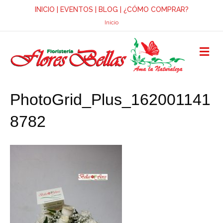
INICIO
|
EVENTOS
|
BLOG
|
¿CÓMO COMPRAR?
Inicio
M
E
N
Ú
PhotoGrid_Plus_162001141
8782