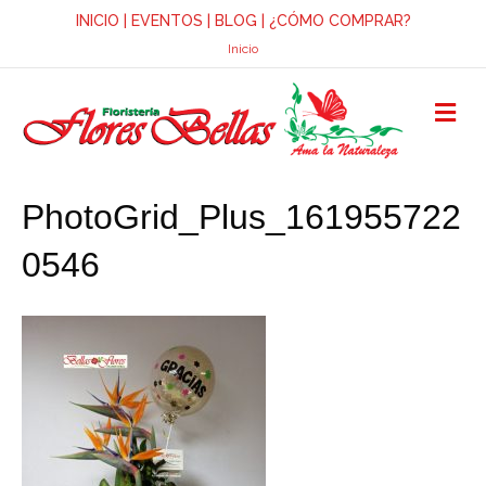
INICIO
|
EVENTOS
|
BLOG
|
¿CÓMO COMPRAR?
Inicio
M
E
N
Ú
PhotoGrid_Plus_161955722
0546