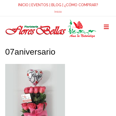
INICIO
|
EVENTOS
|
BLOG
|
¿CÓMO COMPRAR?
Inicio
M
E
N
Ú
07aniversario