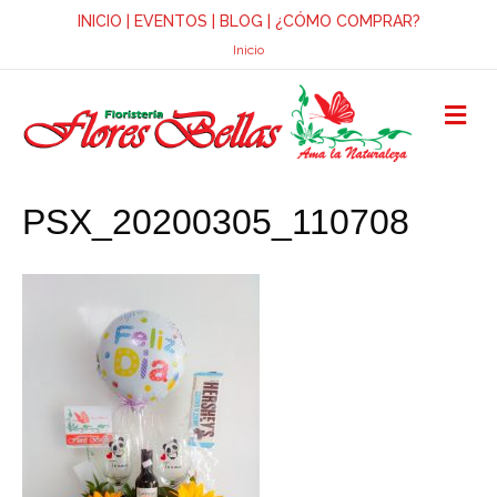
INICIO
|
EVENTOS
|
BLOG
|
¿CÓMO COMPRAR?
Inicio
M
E
N
Ú
PSX_20200305_110708