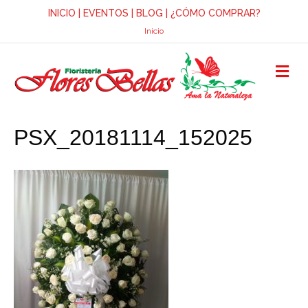
INICIO
|
EVENTOS
|
BLOG
|
¿CÓMO COMPRAR?
Inicio
M
E
N
Ú
PSX_20181114_152025