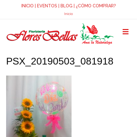
INICIO
|
EVENTOS
|
BLOG
|
¿CÓMO COMPRAR?
Inicio
M
E
N
Ú
PSX_20190503_081918