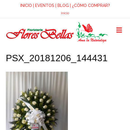
INICIO
|
EVENTOS
|
BLOG
|
¿CÓMO COMPRAR?
Inicio
M
E
N
Ú
PSX_20181206_144431