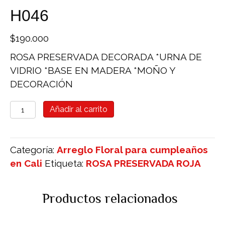
H046
$
190.000
ROSA PRESERVADA DECORADA *URNA DE
VIDRIO *BASE EN MADERA *MOÑO Y
DECORACIÓN
ROSA
Añadir al carrito
PRESERVADA
ROJA
H046
Categoría:
Arreglo Floral para cumpleaños
cantidad
en Cali
Etiqueta:
ROSA PRESERVADA ROJA
Productos relacionados