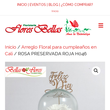
INICIO
|
EVENTOS
|
BLOG
|
¿CÓMO COMPRAR?
Inicio
M
E
N
Ú
Inicio
/
Arreglo Floral para cumpleaños en
Cali
/ ROSA PRESERVADA ROJA H046