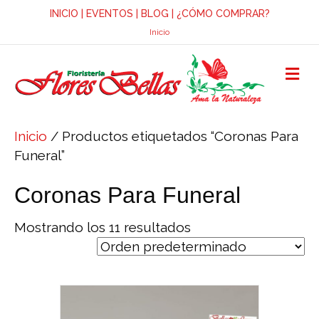
INICIO
|
EVENTOS
|
BLOG
|
¿CÓMO COMPRAR?
Inicio
M
E
N
Ú
Inicio
/ Productos etiquetados “Coronas Para
Funeral”
Coronas Para Funeral
Mostrando los 11 resultados