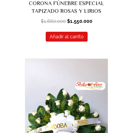
CORONA FÚNEBRE ESPECIAL
TAPIZADO ROSAS Y LIRIOS
El
El
$
1.660.000
$
1.550.000
precio
precio
original
actual
Añadir al carrito
era:
es:
$1.660.000.
$1.550.000.